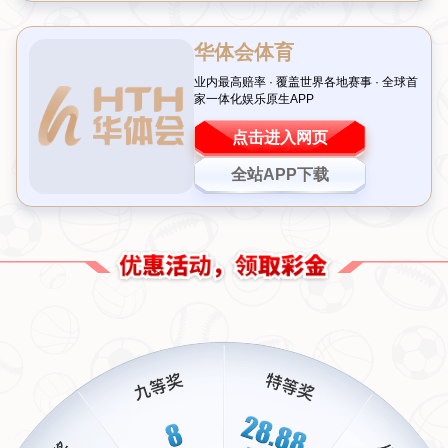
从VG到RA：更名的背后故事
如果你近期关注过LPL赛事，可能会发现原本熟悉的“VG”已经不再
出现在赛场上。那么，
英雄联盟VG战队现在叫什么
呢？答案是——
它已经更名为
RA（Rare Atom）
。这一变化发生在2021年，当时VG
俱乐部因经营策略调整，将《英雄联盟》分部的运营权转让给了
Rare Atom公司，随后正式更名为RA。虽然名字变了，但队伍的核心
成员和部分管理团队仍保留了原有的风格，试图延续过去的荣耀。
值得一提的是，更名后的RA在初期表现并不稳定，但随着新选手的
加入和战术体系的磨合，队伍逐渐找回状态。例如，在2021年夏季
赛中，RA成功闯入季后赛，展现了不俗的潜力。这种转变让许多老
粉丝感慨万千，同时也吸引了一批新观众的目光。
为何会选择更名