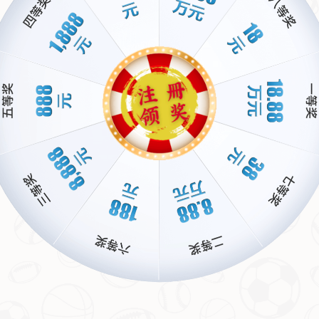
关于“英雄联盟VG战队现在叫什么”的问题，其实背后反映了电竞行
业的一个普遍现象——品牌重组与商业化运作。随着电竞赛事的影
响力扩大，许多俱乐部开始寻求新的赞助商或合作伙伴，以获得更
多资金支持。对于VG而言，转让给Rare Atom不仅是资金层面的考
量，更是品牌战略上的调整。新的名字
Rare Atom
寓意着“稀有原
子”，象征着团队希望成为独一无二的存在，这种理念也在一定程度
上激励了队员们。
此外，更名还带来了全新的队标设计和宣传策略。相比过去的VG时
期，RA更加注重与年轻群体的互动，通过社交媒体、直播平台等渠
道拉近与粉丝的距离。这种转变虽然让部分老玩家感到陌生，但不
可否认，它为队伍注入了新的活力。
对玩家和行业的影响
对于长期关注LPL的玩家来说，“英雄联盟VG战队现在叫什么”不仅
仅是一个名字变更的问题，更是情感寄托的延续。从VG到RA，有
人怀念过去的光辉岁月，也有人期待新品牌的崛起。不管怎样，这
一变化提醒我们，电竞作为一个快速发展的行业，充满了不确定
性，但也因此充满了可能性。
同时，VG的更名也为其他中小型俱乐部提供了借鉴。在竞争激烈的
环境下，如何通过品牌重塑实现突破，是许多队伍需要思考的问