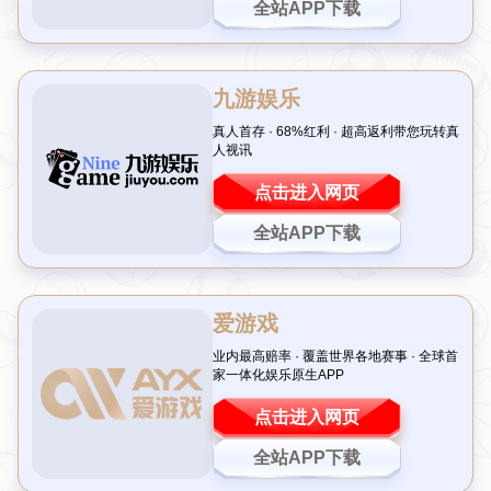
今天，我们就来聊聊一个备受瞩目的话题：
VG战队现在的名字是什
么
？本文将为你揭开答案，带你了解这支战队背后的故事与变迁。
VG战队的起源与辉煌历史
要弄清楚“英雄联盟VG战队现在叫什么”，我们得先回顾一下这支战
队的来历。VG（Vici Gaming）成立于2012年，最初以Dota 2项目闻
名，后来扩展到《英雄联盟》领域，成为LPL联赛中的一支劲旅。
在早期的LPL赛场上，VG曾凭借强大的阵容和独特的战术打法，赢
得了不少粉丝的喜爱。尤其是2015-2016年期间，VG多次跻身联赛
前列，甚至在国际赛事中也有不俗表现。然而，随着电竞行业的快
速发展，战队管理、选手流动等问题逐渐浮现，VG也经历了起伏。