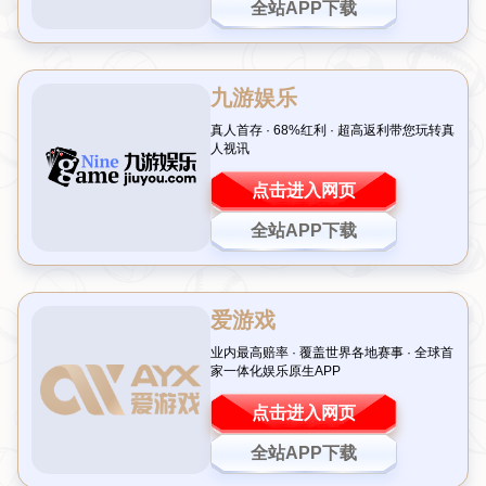
场比赛不仅让人感慨老将的起伏，也让我们看到了新生代球员的潜
力。究竟是什么原因导致丁俊晖失利？庞俊旭又能否扛起大旗？本
文将为您深度解析这场赛事背后的故事，带您走进中国斯诺克的现
状与未来。
一：丁俊晖失利的原因分析
作为中国斯诺克的标志性人物，
丁俊晖
在本次世界公开赛中的表现
令人惋惜。他在比赛中面对强劲对手时，状态略显低迷，尤其是关
键局中的失误频发，成为失利的直接原因。分析比赛数据可以发
现，他的远台进攻成功率相较以往有所下降，这或许与近期训练强
度的调整有关。此外，心理压力也可能是影响他发挥的重要因素。
毕竟，作为备受瞩目的选手，每一场比赛都承载着无数期待，这种
无形的负担有时会让选手难以完全放开手脚。